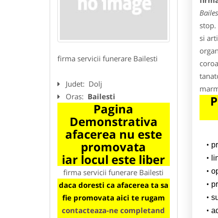
firma
Bailes
stop.
si ar
organ
firma servicii funerare Bailesti
coroa
tanat
Judet:
Dolj
marmu
Oras:
Bailesti
P
Pagina
Demonstrativa
afacerea nu este
promovata
p
iar locul este liber
l
o
firma servicii funerare Bailesti
daca doresti ca afacerea ta sa
pr
fie promovata aici te rugam
su
contacteaza-ne completand
a