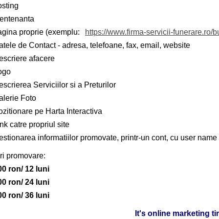
osting
entenanta
agina proprie (exemplu:
https://www.firma-servicii-funerare.ro/b
tele de Contact - adresa, telefoane, fax, email, website
escriere afacere
ogo
scrierea Serviciilor si a Preturilor
alerie Foto
zitionare pe Harta Interactiva
nk catre propriul site
stionarea informatiilor promovate, printr-un cont, cu user name 
ri promovare:
00 ron/ 12 luni
00 ron/ 24 luni
00 ron/ 36 luni
It's online marketing t