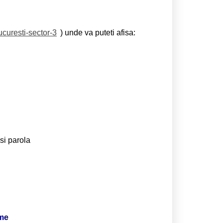
ucuresti-sector-3
) unde va puteti afisa:
si parola
ime