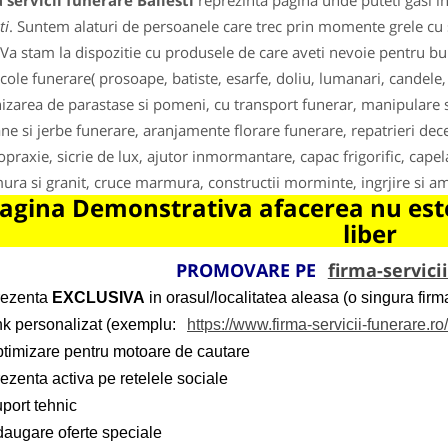
 servicii funerare Bailesti
reprezinta pagina unde puteti gasi i
ti
. Suntem alaturi de persoanele care trec prin momente grele cu
 Va stam la dispozitie cu produsele de care aveti nevoie pentru bu
ticole funerare( prosoape, batiste, esarfe, doliu, lumanari, candele,
izarea de parastase si pomeni, cu transport funerar, manipulare si
ne si jerbe funerare, aranjamente florare funerare, repatrieri dec
opraxie, sicrie de lux, ajutor inmormantare, capac frigorific, cap
ra si granit, cruce marmura, constructii morminte, ingrjire si a
agina Demonstrativa afacerea nu este
liber
PROMOVARE PE
firma-servici
rezenta
EXCLUSIVA
in orasul/localitatea aleasa (o singura firma
ink personalizat (exemplu:
https://www.firma-servicii-funerare.ro
ptimizare pentru motoare de cautare
ezenta activa pe retelele sociale
port tehnic
daugare oferte speciale