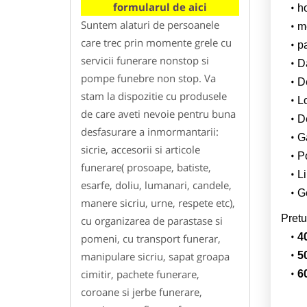
formularul de aici
h
Suntem alaturi de persoanele
m
care trec prin momente grele cu
p
servicii funerare nonstop si
Da
pompe funebre non stop. Va
D
stam la dispozitie cu produsele
L
de care aveti nevoie pentru buna
De
desfasurare a inmormantarii:
G
sicrie, accesorii si articole
Po
funerare( prosoape, batiste,
Li
esarfe, doliu, lumanari, candele,
Ge
manere sicriu, urne, respete etc),
Pretu
cu organizarea de parastase si
4
pomeni, cu transport funerar,
manipulare sicriu, sapat groapa
5
cimitir, pachete funerare,
6
coroane si jerbe funerare,