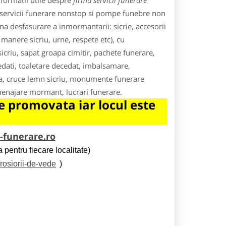
nformatii utile despre
firma servicii funerare
 servicii funerare nonstop si pompe funebre non
na desfasurare a inmormantarii: sicrie, accesorii
 manere sicriu, urne, respete etc), cu
criu, sapat groapa cimitir, pachete funerare,
edati, toaletare decedat, imbalsamare,
ela, cruce lemn sicriu, monumente funerare
menajare mormant, lucrari funerare.
 promovata iar locul este
i-funerare.ro
 pentru fiecare localitate)
/rosiorii-de-vede
)