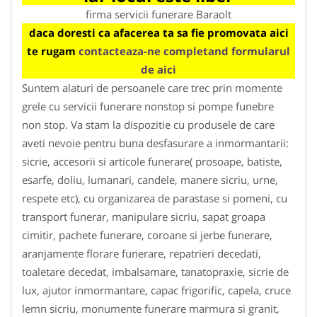
firma servicii funerare Baraolt
daca doresti ca afacerea ta sa fie promovata aici
te rugam
contacteaza-ne completand formularul
de aici
Suntem alaturi de persoanele care trec prin momente
grele cu servicii funerare nonstop si pompe funebre
non stop. Va stam la dispozitie cu produsele de care
aveti nevoie pentru buna desfasurare a inmormantarii:
sicrie, accesorii si articole funerare( prosoape, batiste,
esarfe, doliu, lumanari, candele, manere sicriu, urne,
respete etc), cu organizarea de parastase si pomeni, cu
transport funerar, manipulare sicriu, sapat groapa
cimitir, pachete funerare, coroane si jerbe funerare,
aranjamente florare funerare, repatrieri decedati,
toaletare decedat, imbalsamare, tanatopraxie, sicrie de
lux, ajutor inmormantare, capac frigorific, capela, cruce
lemn sicriu, monumente funerare marmura si granit,