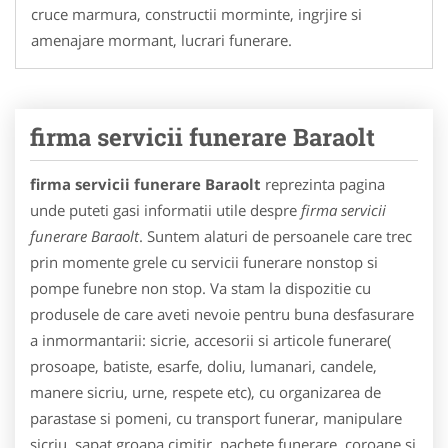
cruce marmura, constructii morminte, ingrjire si
amenajare mormant, lucrari funerare.
firma servicii funerare Baraolt
firma servicii funerare Baraolt
reprezinta pagina
unde puteti gasi informatii utile despre
firma servicii
funerare Baraolt
. Suntem alaturi de persoanele care trec
prin momente grele cu servicii funerare nonstop si
pompe funebre non stop. Va stam la dispozitie cu
produsele de care aveti nevoie pentru buna desfasurare
a inmormantarii: sicrie, accesorii si articole funerare(
prosoape, batiste, esarfe, doliu, lumanari, candele,
manere sicriu, urne, respete etc), cu organizarea de
parastase si pomeni, cu transport funerar, manipulare
sicriu, sapat groapa cimitir, pachete funerare, coroane si