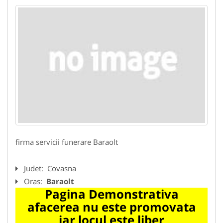
firma servicii funerare Baraolt
Judet:
Covasna
Oras:
Baraolt
Pagina Demonstrativa
afacerea nu este promovata
iar locul este liber