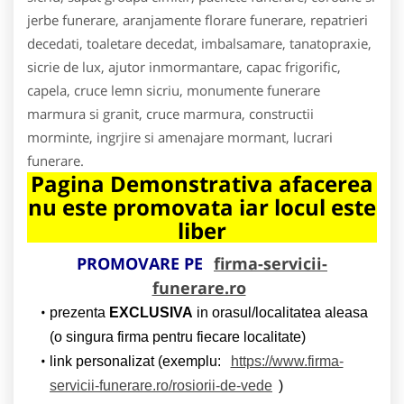
jerbe funerare, aranjamente florare funerare, repatrieri
decedati, toaletare decedat, imbalsamare, tanatopraxie,
sicrie de lux, ajutor inmormantare, capac frigorific,
capela, cruce lemn sicriu, monumente funerare
marmura si granit, cruce marmura, constructii
morminte, ingrjire si amenajare mormant, lucrari
funerare.
Pagina Demonstrativa afacerea
nu este promovata iar locul este
liber
PROMOVARE PE
firma-servicii-
funerare.ro
prezenta
EXCLUSIVA
in orasul/localitatea aleasa
(o singura firma pentru fiecare localitate)
link personalizat (exemplu:
https://www.firma-
servicii-funerare.ro/rosiorii-de-vede
)