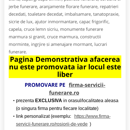
jerbe funerare, aranjamente florare funerare, repatrieri
decedati, toaletare decedat, imbalsamare, tanatopraxie,
sicrie de lux, ajutor inmormantare, capac frigorific,
capela, cruce lemn sicriu, monumente funerare
marmura si granit, cruce marmura, constructii
morminte, ingrjire si amenajare mormant, lucrari
funerare.
Pagina Demonstrativa afacerea
nu este promovata iar locul este
liber
PROMOVARE PE
firma-servicii-
funerare.ro
prezenta
EXCLUSIVA
in orasul/localitatea aleasa
(o singura firma pentru fiecare localitate)
link personalizat (exemplu:
https://www.firma-
servicii-funerare.ro/rosiorii-de-vede
)