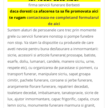
firma servicii funerare Berbesti
daca doresti ca afacerea ta sa fie promovata aici
te rugam
contacteaza-ne completand formularul
de aici
Suntem alaturi de persoanele care trec prin momente
grele cu servicii funerare nonstop si pompe funebre
non stop. Va stam la dispozitie cu produsele de care
aveti nevoie pentru buna desfasurare a inmormantarii:
sicrie, accesorii si articole funerare( prosoape, batiste,
esarfe, doliu, lumanari, candele, manere sicriu, urne,
respete etc), cu organizarea de parastase si pomeni, cu
transport funerar, manipulare sicriu, sapat groapa
cimitir, pachete funerare, coroane si jerbe funerare,
aranjamente florare funerare, repatrieri decedati,
toaletare decedat, imbalsamare, tanatopraxie, sicrie de
lux, ajutor inmormantare, capac frigorific, capela, cruce
lemn sicriu, monumente funerare marmura si granit,