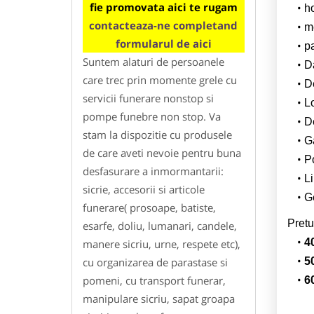
fie promovata aici te rugam
h
contacteaza-ne completand
m
formularul de aici
p
Suntem alaturi de persoanele
Da
care trec prin momente grele cu
D
servicii funerare nonstop si
L
pompe funebre non stop. Va
De
stam la dispozitie cu produsele
G
de care aveti nevoie pentru buna
Po
desfasurare a inmormantarii:
Li
sicrie, accesorii si articole
Ge
funerare( prosoape, batiste,
Pretu
esarfe, doliu, lumanari, candele,
4
manere sicriu, urne, respete etc),
cu organizarea de parastase si
5
pomeni, cu transport funerar,
6
manipulare sicriu, sapat groapa