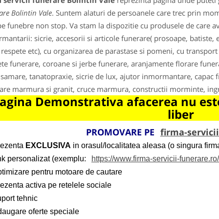
 servicii funerare Bolintin Vale
reprezinta pagina unde puteti g
are Bolintin Vale
. Suntem alaturi de persoanele care trec prin mom
 funebre non stop. Va stam la dispozitie cu produsele de care a
mantarii: sicrie, accesorii si articole funerare( prosoape, batiste, 
 respete etc), cu organizarea de parastase si pomeni, cu transport 
te funerare, coroane si jerbe funerare, aranjamente florare funera
samare, tanatopraxie, sicrie de lux, ajutor inmormantare, capac f
are marmura si granit, cruce marmura, constructii morminte, ingr
agina Demonstrativa afacerea nu este
liber
PROMOVARE PE
firma-servici
rezenta
EXCLUSIVA
in orasul/localitatea aleasa (o singura firma
ink personalizat (exemplu:
https://www.firma-servicii-funerare.ro
ptimizare pentru motoare de cautare
ezenta activa pe retelele sociale
port tehnic
daugare oferte speciale