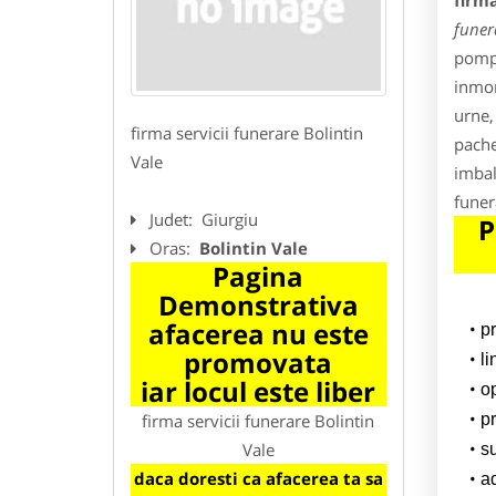
firma
funer
pompe
inmor
urne,
firma servicii funerare Bolintin
pache
Vale
imbal
funer
Judet:
Giurgiu
P
Oras:
Bolintin Vale
Pagina
Demonstrativa
afacerea nu este
p
promovata
l
iar locul este liber
o
firma servicii funerare Bolintin
pr
Vale
su
daca doresti ca afacerea ta sa
a