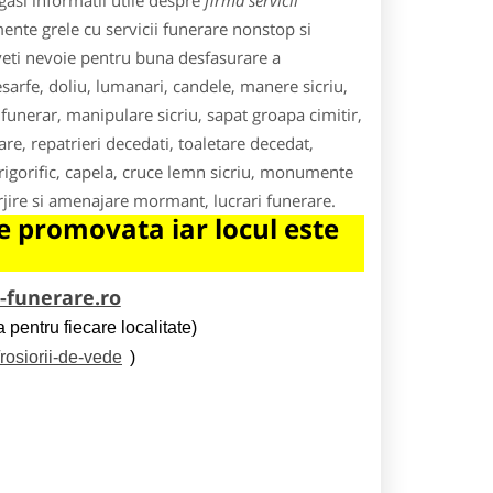
asi informatii utile despre
firma servicii
ente grele cu servicii funerare nonstop si
veti nevoie pentru buna desfasurare a
esarfe, doliu, lumanari, candele, manere sicriu,
funerar, manipulare sicriu, sapat groapa cimitir,
re, repatrieri decedati, toaletare decedat,
rigorific, capela, cruce lemn sicriu, monumente
jire si amenajare mormant, lucrari funerare.
 promovata iar locul este
i-funerare.ro
 pentru fiecare localitate)
/rosiorii-de-vede
)