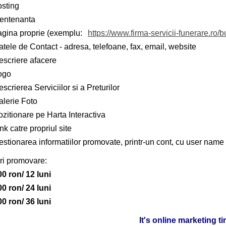
osting
entenanta
agina proprie (exemplu:
https://www.firma-servicii-funerare.ro/b
tele de Contact - adresa, telefoane, fax, email, website
escriere afacere
ogo
scrierea Serviciilor si a Preturilor
alerie Foto
zitionare pe Harta Interactiva
nk catre propriul site
stionarea informatiilor promovate, printr-un cont, cu user name 
ri promovare:
00 ron/ 12 luni
00 ron/ 24 luni
00 ron/ 36 luni
It's online marketing t