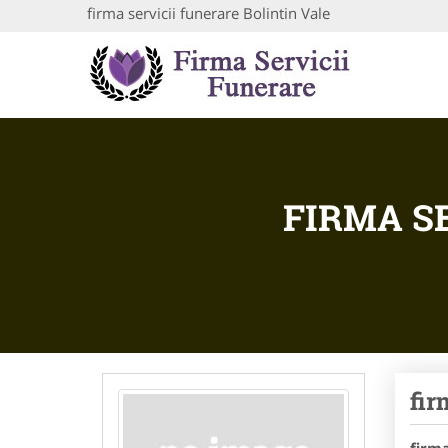
firma servicii funerare Bolintin Vale
FIRMA S
fir