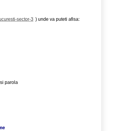
ucuresti-sector-3
) unde va puteti afisa:
si parola
ime