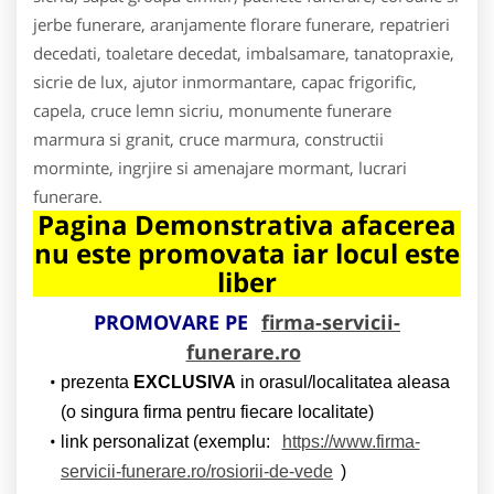
jerbe funerare, aranjamente florare funerare, repatrieri
decedati, toaletare decedat, imbalsamare, tanatopraxie,
sicrie de lux, ajutor inmormantare, capac frigorific,
capela, cruce lemn sicriu, monumente funerare
marmura si granit, cruce marmura, constructii
morminte, ingrjire si amenajare mormant, lucrari
funerare.
Pagina Demonstrativa afacerea
nu este promovata iar locul este
liber
PROMOVARE PE
firma-servicii-
funerare.ro
prezenta
EXCLUSIVA
in orasul/localitatea aleasa
(o singura firma pentru fiecare localitate)
link personalizat (exemplu:
https://www.firma-
servicii-funerare.ro/rosiorii-de-vede
)