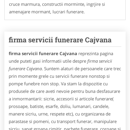
cruce marmura, constructii morminte, ingrjire si
amenajare mormant, lucrari funerare.
firma servicii funerare Cajvana
firma servicii funerare Cajvana
reprezinta pagina
unde puteti gasi informatii utile despre
firma servicii
funerare Cajvana
. Suntem alaturi de persoanele care trec
prin momente grele cu servicii funerare nonstop si
pompe funebre non stop. Va stam la dispozitie cu
produsele de care aveti nevoie pentru buna desfasurare
a inmormantarii: sicrie, accesorii si articole funerare(
prosoape, batiste, esarfe, doliu, lumanari, candele,
manere sicriu, urne, respete etc), cu organizarea de
parastase si pomeni, cu transport funerar, manipulare
sicriu, sapat groapa cimitir, pachete funerare, coroane si