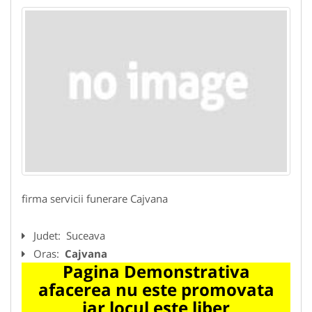
firma servicii funerare Cajvana
Judet:
Suceava
Oras:
Cajvana
Pagina Demonstrativa
afacerea nu este promovata
iar locul este liber