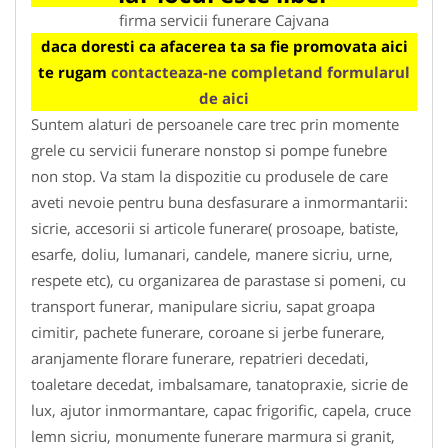
firma servicii funerare Cajvana
daca doresti ca afacerea ta sa fie promovata aici
te rugam
contacteaza-ne completand formularul
de aici
Suntem alaturi de persoanele care trec prin momente
grele cu servicii funerare nonstop si pompe funebre
non stop. Va stam la dispozitie cu produsele de care
aveti nevoie pentru buna desfasurare a inmormantarii:
sicrie, accesorii si articole funerare( prosoape, batiste,
esarfe, doliu, lumanari, candele, manere sicriu, urne,
respete etc), cu organizarea de parastase si pomeni, cu
transport funerar, manipulare sicriu, sapat groapa
cimitir, pachete funerare, coroane si jerbe funerare,
aranjamente florare funerare, repatrieri decedati,
toaletare decedat, imbalsamare, tanatopraxie, sicrie de
lux, ajutor inmormantare, capac frigorific, capela, cruce
lemn sicriu, monumente funerare marmura si granit,