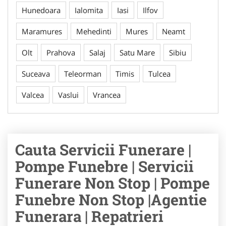
Hunedoara
Ialomita
Iasi
Ilfov
Maramures
Mehedinti
Mures
Neamt
Olt
Prahova
Salaj
Satu Mare
Sibiu
Suceava
Teleorman
Timis
Tulcea
Valcea
Vaslui
Vrancea
Cauta Servicii Funerare |
Pompe Funebre | Servicii
Funerare Non Stop | Pompe
Funebre Non Stop |Agentie
Funerara | Repatrieri