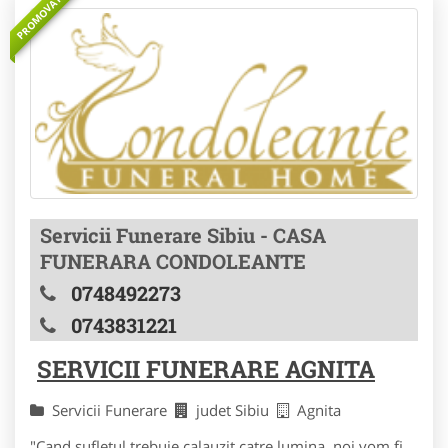
PROMOVAT
Servicii Funerare Sibiu - CASA
FUNERARA CONDOLEANTE
0748492273
0743831221
SERVICII FUNERARE AGNITA
Servicii Funerare
judet Sibiu
Agnita
"Cand sufletul trebuie calauzit catre lumina, noi vom fi