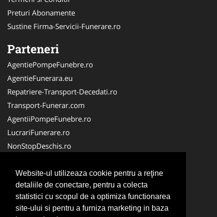
Preturi Abonamente
Sustine Firma-Servicii-Funerare.ro
Parteneri
AgentiePompeFunebre.ro
AgentieFunerara.eu
Repatriere-Transport-Decedati.ro
Transport-Funerar.com
AgentiiPompeFunebre.ro
LucrariFunerare.ro
NonStopDeschis.ro
NonStopFunerare.ro
AgentieServiciiFunerare.ro
Website-ul utilizeaza cookie pentru a reţine
detaliile de conectare, pentru a colecta
CasaFunerara.com
statistici cu scopul de a optimiza functionarea
Firma-Pompe-Funebre.ro
site-ului si pentru a furniza marketing in baza
RepatriereFunerara.ro