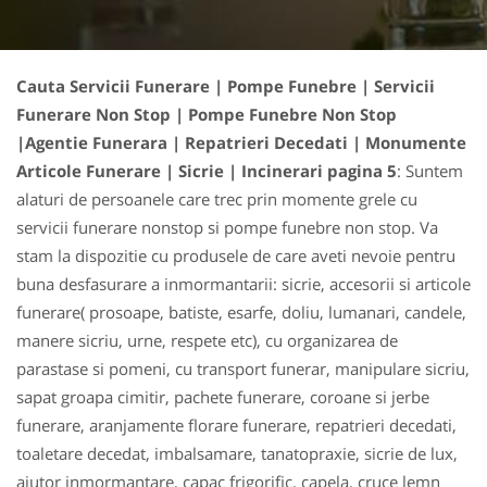
Cauta Servicii Funerare | Pompe Funebre | Servicii
Funerare Non Stop | Pompe Funebre Non Stop
|Agentie Funerara | Repatrieri Decedati | Monumente
Articole Funerare | Sicrie | Incinerari pagina 5
: Suntem
alaturi de persoanele care trec prin momente grele cu
servicii funerare nonstop si pompe funebre non stop. Va
stam la dispozitie cu produsele de care aveti nevoie pentru
buna desfasurare a inmormantarii: sicrie, accesorii si articole
funerare( prosoape, batiste, esarfe, doliu, lumanari, candele,
manere sicriu, urne, respete etc), cu organizarea de
parastase si pomeni, cu transport funerar, manipulare sicriu,
sapat groapa cimitir, pachete funerare, coroane si jerbe
funerare, aranjamente florare funerare, repatrieri decedati,
toaletare decedat, imbalsamare, tanatopraxie, sicrie de lux,
ajutor inmormantare, capac frigorific, capela, cruce lemn