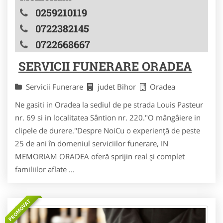
0259210119
0722382145
0722668667
SERVICII FUNERARE ORADEA
Servicii Funerare
judet Bihor
Oradea
Ne gasiti in Oradea la sediul de pe strada Louis Pasteur
nr. 69 si in localitatea Sântion nr. 220."O mângâiere in
clipele de durere."Despre NoiCu o experiență de peste
25 de ani în domeniul serviciilor funerare, IN
MEMORIAM ORADEA oferă sprijin real și complet
familiilor aflate ...
PROMOVAT