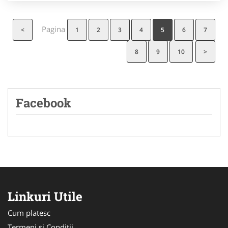
Pagina
<
1
2
3
4
5
6
7
8
9
10
>
Facebook
Linkuri Utile
Cum platesc
Termeni si Conditii