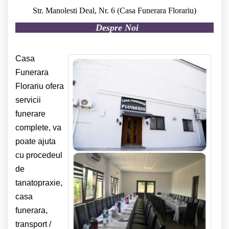
Str. Manolesti Deal, Nr. 6 (Casa Funerara Florariu)
Despre Noi
Casa
Funerara
Florariu ofera
servicii
funerare
complete, va
poate ajuta
cu procedeul
de
tanatopraxie,
casa
funerara,
transport /