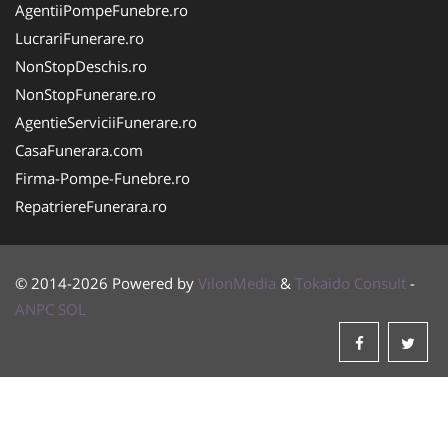
AgentiiPompeFunebre.ro
LucrariFunerare.ro
NonStopDeschis.ro
NonStopFunerare.ro
AgentieServiciiFunerare.ro
CasaFunerara.com
Firma-Pompe-Funebre.ro
RepatriereFunerara.ro
© 2014-2026 Powered by
VilonMedia
&
Tokaido Consult
-
ANPC
SOL