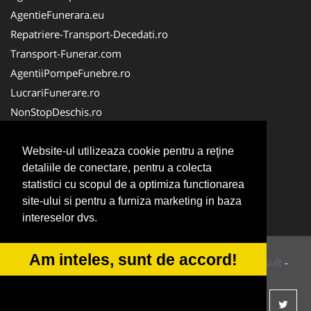
AgentieFunerara.eu
Repatriere-Transport-Decedati.ro
Transport-Funerar.com
AgentiiPompeFunebre.ro
LucrariFunerare.ro
NonStopDeschis.ro
NonStopFunerare.ro
AgentieServiciiFunerare.ro
Website-ul utilizeaza cookie pentru a reţine
detaliile de conectare, pentru a colecta
CasaFunerara.com
statistici cu scopul de a optimiza functionarea
Firma-Pompe-Funebre.ro
site-ului si pentru a furniza marketing in baza
RepatriereFunerara.ro
intereselor dvs.
Am inteles, sunt de accord!
© 2014-2026 Powered by
VilonMedia
&
Tokaido Consult
-
ANPC
SOL