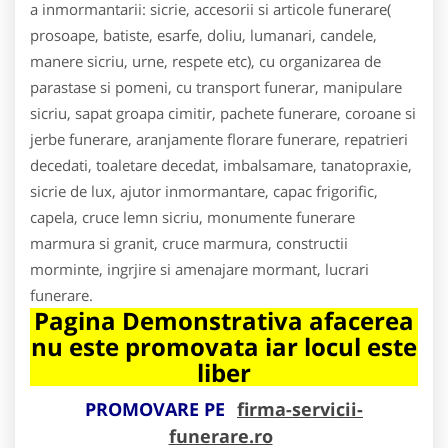
a inmormantarii: sicrie, accesorii si articole funerare(
prosoape, batiste, esarfe, doliu, lumanari, candele,
manere sicriu, urne, respete etc), cu organizarea de
parastase si pomeni, cu transport funerar, manipulare
sicriu, sapat groapa cimitir, pachete funerare, coroane si
jerbe funerare, aranjamente florare funerare, repatrieri
decedati, toaletare decedat, imbalsamare, tanatopraxie,
sicrie de lux, ajutor inmormantare, capac frigorific,
capela, cruce lemn sicriu, monumente funerare
marmura si granit, cruce marmura, constructii
morminte, ingrjire si amenajare mormant, lucrari
funerare.
Pagina Demonstrativa afacerea
nu este promovata iar locul este
liber
PROMOVARE PE
firma-servicii-
funerare.ro