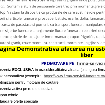
 servicii funerare Petrosani
reprezinta pagina unde puteti gasi
sani
. Suntem alaturi de persoanele care trec prin momente grele 
top. Va stam la dispozitie cu produsele de care aveti nevoie pent
orii si articole funerare( prosoape, batiste, esarfe, doliu, lumanari
izarea de parastase si pomeni, cu transport funerar, manipulare si
ne si jerbe funerare, aranjamente florare funerare, repatrieri dec
opraxie, sicrie de lux, ajutor inmormantare, capac frigorific, cap
ra si granit, cruce marmura, constructii morminte, ingrjire si a
agina Demonstrativa afacerea nu este
liber
PROMOVARE PE
firma-servici
rezenta
EXCLUSIVA
in orasul/localitatea aleasa (o singura firma
ink personalizat (exemplu:
https://www.firma-servicii-funerare.ro
ptimizare pentru motoare de cautare
ezenta activa pe retelele sociale
port tehnic
daugare oferte speciale