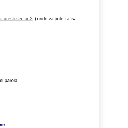
ucuresti-sector-3
) unde va puteti afisa:
si parola
ime