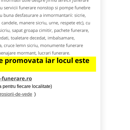
 informatii utile despre
firma servicii funerare
cu servicii funerare nonstop si pompe funebre
ru buna desfasurare a inmormantarii: sicrie,
, candele, manere sicriu, urne, respete etc), cu
criu, sapat groapa cimitir, pachete funerare,
edati, toaletare decedat, imbalsamare,
ela, cruce lemn sicriu, monumente funerare
menajare mormant, lucrari funerare.
 promovata iar locul este
i-funerare.ro
 pentru fiecare localitate)
/rosiorii-de-vede
)