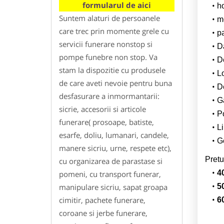
formularul de aici
h
Suntem alaturi de persoanele
m
care trec prin momente grele cu
p
servicii funerare nonstop si
Da
pompe funebre non stop. Va
D
stam la dispozitie cu produsele
L
de care aveti nevoie pentru buna
De
desfasurare a inmormantarii:
G
sicrie, accesorii si articole
Po
funerare( prosoape, batiste,
Li
esarfe, doliu, lumanari, candele,
Ge
manere sicriu, urne, respete etc),
Pretu
cu organizarea de parastase si
4
pomeni, cu transport funerar,
manipulare sicriu, sapat groapa
5
cimitir, pachete funerare,
6
coroane si jerbe funerare,