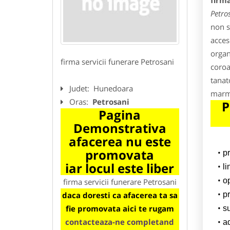
firma
Petro
non s
acces
organ
firma servicii funerare Petrosani
coroa
tanat
Judet:
Hunedoara
marmu
Oras:
Petrosani
P
Pagina
Demonstrativa
afacerea nu este
promovata
p
iar locul este liber
l
o
firma servicii funerare Petrosani
daca doresti ca afacerea ta sa
pr
fie promovata aici te rugam
su
contacteaza-ne completand
a