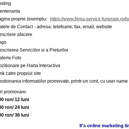
osting
entenanta
agina proprie (exemplu:
https://www.firma-servicii-funerare.ro/b
tele de Contact - adresa, telefoane, fax, email, website
escriere afacere
ogo
scrierea Serviciilor si a Preturilor
alerie Foto
zitionare pe Harta Interactiva
nk catre propriul site
stionarea informatiilor promovate, printr-un cont, cu user name 
ri promovare:
00 ron/ 12 luni
00 ron/ 24 luni
00 ron/ 36 luni
It's online marketing t