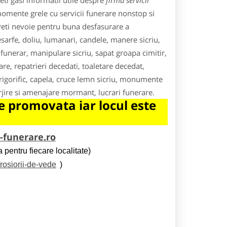
ti gasi informatii utile despre
firma servicii
momente grele cu servicii funerare nonstop si
veti nevoie pentru buna desfasurare a
esarfe, doliu, lumanari, candele, manere sicriu,
funerar, manipulare sicriu, sapat groapa cimitir,
re, repatrieri decedati, toaletare decedat,
rigorific, capela, cruce lemn sicriu, monumente
jire si amenajare mormant, lucrari funerare.
 promovata iar locul este
i-funerare.ro
 pentru fiecare localitate)
/rosiorii-de-vede
)