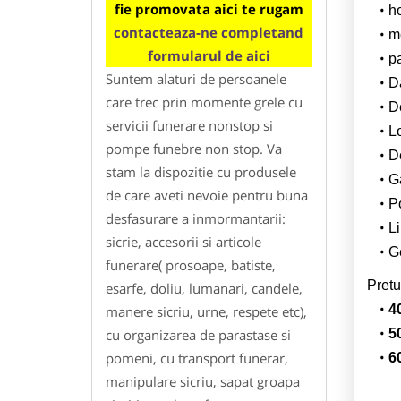
fie promovata aici te rugam
h
contacteaza-ne completand
m
formularul de aici
p
Suntem alaturi de persoanele
Da
care trec prin momente grele cu
D
servicii funerare nonstop si
L
pompe funebre non stop. Va
De
stam la dispozitie cu produsele
G
de care aveti nevoie pentru buna
Po
desfasurare a inmormantarii:
Li
sicrie, accesorii si articole
Ge
funerare( prosoape, batiste,
Pretu
esarfe, doliu, lumanari, candele,
4
manere sicriu, urne, respete etc),
cu organizarea de parastase si
5
pomeni, cu transport funerar,
6
manipulare sicriu, sapat groapa