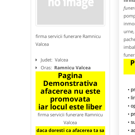
firm
funer
pompe
inmor
urne,
firma servicii funerare Ramnicu
pache
Valcea
imbal
funer
Judet:
Valcea
P
Oras:
Ramnicu Valcea
Pagina
Demonstrativa
afacerea nu este
p
promovata
l
iar locul este liber
o
firma servicii funerare Ramnicu
pr
Valcea
su
daca doresti ca afacerea ta sa
a