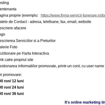
osting
entenanta
agina proprie (exemplu:
https://www.firma-servicii-funerare.ro/b
tele de Contact - adresa, telefoane, fax, email, website
escriere afacere
ogo
scrierea Serviciilor si a Preturilor
alerie Foto
zitionare pe Harta Interactiva
nk catre propriul site
stionarea informatiilor promovate, printr-un cont, cu user name 
ri promovare:
00 ron/ 12 luni
00 ron/ 24 luni
00 ron/ 36 luni
It's online marketing t