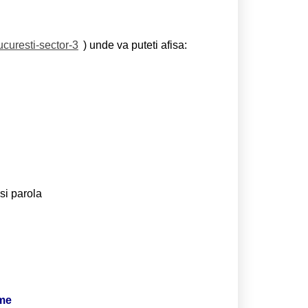
ucuresti-sector-3
) unde va puteti afisa:
si parola
ime