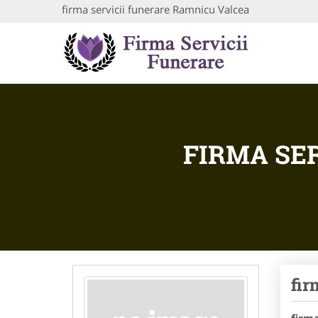
firma servicii funerare Ramnicu Valcea
FIRMA SE
fir