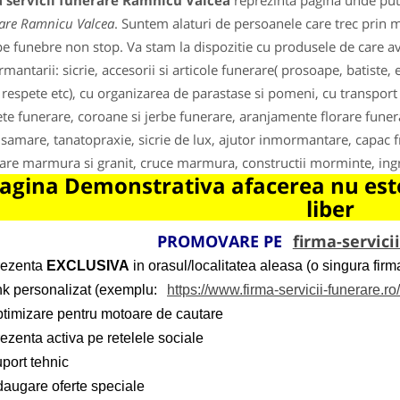
a servicii funerare Ramnicu Valcea
reprezinta pagina unde pute
are Ramnicu Valcea
. Suntem alaturi de persoanele care trec prin 
 funebre non stop. Va stam la dispozitie cu produsele de care a
mantarii: sicrie, accesorii si articole funerare( prosoape, batiste, 
 respete etc), cu organizarea de parastase si pomeni, cu transport 
te funerare, coroane si jerbe funerare, aranjamente florare funera
samare, tanatopraxie, sicrie de lux, ajutor inmormantare, capac f
are marmura si granit, cruce marmura, constructii morminte, ingr
agina Demonstrativa afacerea nu este
liber
PROMOVARE PE
firma-servici
rezenta
EXCLUSIVA
in orasul/localitatea aleasa (o singura firma
ink personalizat (exemplu:
https://www.firma-servicii-funerare.ro
ptimizare pentru motoare de cautare
ezenta activa pe retelele sociale
port tehnic
daugare oferte speciale