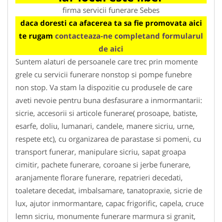
firma servicii funerare Sebes
daca doresti ca afacerea ta sa fie promovata aici
te rugam
contacteaza-ne completand formularul
de aici
Suntem alaturi de persoanele care trec prin momente
grele cu servicii funerare nonstop si pompe funebre
non stop. Va stam la dispozitie cu produsele de care
aveti nevoie pentru buna desfasurare a inmormantarii:
sicrie, accesorii si articole funerare( prosoape, batiste,
esarfe, doliu, lumanari, candele, manere sicriu, urne,
respete etc), cu organizarea de parastase si pomeni, cu
transport funerar, manipulare sicriu, sapat groapa
cimitir, pachete funerare, coroane si jerbe funerare,
aranjamente florare funerare, repatrieri decedati,
toaletare decedat, imbalsamare, tanatopraxie, sicrie de
lux, ajutor inmormantare, capac frigorific, capela, cruce
lemn sicriu, monumente funerare marmura si granit,