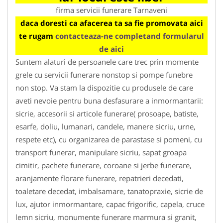
firma servicii funerare Tarnaveni
daca doresti ca afacerea ta sa fie promovata aici
te rugam
contacteaza-ne completand formularul
de aici
Suntem alaturi de persoanele care trec prin momente
grele cu servicii funerare nonstop si pompe funebre
non stop. Va stam la dispozitie cu produsele de care
aveti nevoie pentru buna desfasurare a inmormantarii:
sicrie, accesorii si articole funerare( prosoape, batiste,
esarfe, doliu, lumanari, candele, manere sicriu, urne,
respete etc), cu organizarea de parastase si pomeni, cu
transport funerar, manipulare sicriu, sapat groapa
cimitir, pachete funerare, coroane si jerbe funerare,
aranjamente florare funerare, repatrieri decedati,
toaletare decedat, imbalsamare, tanatopraxie, sicrie de
lux, ajutor inmormantare, capac frigorific, capela, cruce
lemn sicriu, monumente funerare marmura si granit,