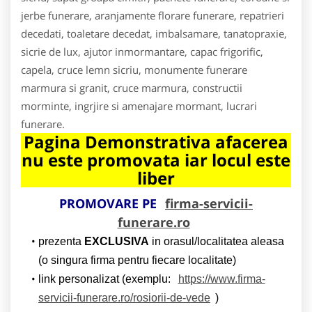
jerbe funerare, aranjamente florare funerare, repatrieri
decedati, toaletare decedat, imbalsamare, tanatopraxie,
sicrie de lux, ajutor inmormantare, capac frigorific,
capela, cruce lemn sicriu, monumente funerare
marmura si granit, cruce marmura, constructii
morminte, ingrjire si amenajare mormant, lucrari
funerare.
Pagina Demonstrativa afacerea
nu este promovata iar locul este
liber
PROMOVARE PE
firma-servicii-
funerare.ro
prezenta
EXCLUSIVA
in orasul/localitatea aleasa
(o singura firma pentru fiecare localitate)
link personalizat (exemplu:
https://www.firma-
servicii-funerare.ro/rosiorii-de-vede
)