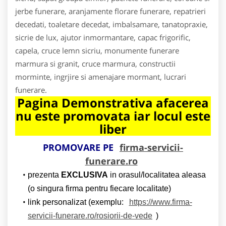
jerbe funerare, aranjamente florare funerare, repatrieri
decedati, toaletare decedat, imbalsamare, tanatopraxie,
sicrie de lux, ajutor inmormantare, capac frigorific,
capela, cruce lemn sicriu, monumente funerare
marmura si granit, cruce marmura, constructii
morminte, ingrjire si amenajare mormant, lucrari
funerare.
Pagina Demonstrativa afacerea
nu este promovata iar locul este
liber
PROMOVARE PE
firma-servicii-
funerare.ro
prezenta
EXCLUSIVA
in orasul/localitatea aleasa
(o singura firma pentru fiecare localitate)
link personalizat (exemplu:
https://www.firma-
servicii-funerare.ro/rosiorii-de-vede
)