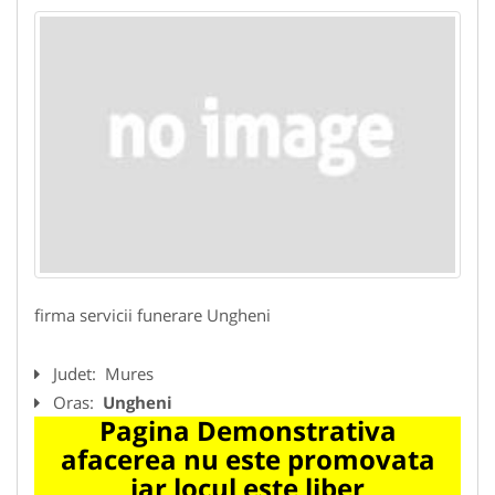
firma servicii funerare Ungheni
Judet:
Mures
Oras:
Ungheni
Pagina Demonstrativa
afacerea nu este promovata
iar locul este liber