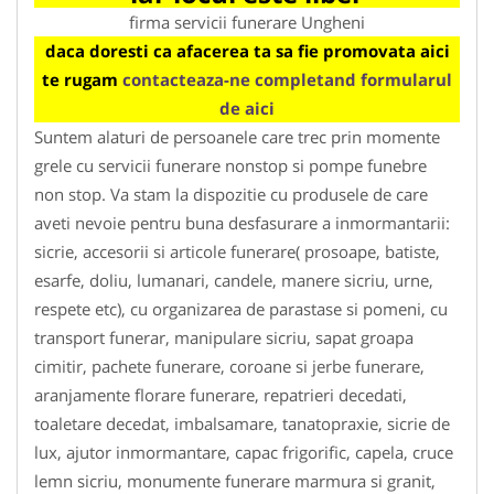
firma servicii funerare Ungheni
daca doresti ca afacerea ta sa fie promovata aici
te rugam
contacteaza-ne completand formularul
de aici
Suntem alaturi de persoanele care trec prin momente
grele cu servicii funerare nonstop si pompe funebre
non stop. Va stam la dispozitie cu produsele de care
aveti nevoie pentru buna desfasurare a inmormantarii:
sicrie, accesorii si articole funerare( prosoape, batiste,
esarfe, doliu, lumanari, candele, manere sicriu, urne,
respete etc), cu organizarea de parastase si pomeni, cu
transport funerar, manipulare sicriu, sapat groapa
cimitir, pachete funerare, coroane si jerbe funerare,
aranjamente florare funerare, repatrieri decedati,
toaletare decedat, imbalsamare, tanatopraxie, sicrie de
lux, ajutor inmormantare, capac frigorific, capela, cruce
lemn sicriu, monumente funerare marmura si granit,