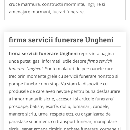
cruce marmura, constructii morminte, ingrjire si
amenajare mormant, lucrari funerare.
firma servicii funerare Ungheni
firma servicii funerare Ungheni
reprezinta pagina
unde puteti gasi informatii utile despre
firma servicii
funerare Ungheni
. Suntem alaturi de persoanele care
trec prin momente grele cu servicii funerare nonstop si
pompe funebre non stop. Va stam la dispozitie cu
produsele de care aveti nevoie pentru buna desfasurare
a inmormantarii: sicrie, accesorii si articole funerare(
prosoape, batiste, esarfe, doliu, lumanari, candele,
manere sicriu, urne, respete etc), cu organizarea de
parastase si pomeni, cu transport funerar, manipulare
sicriu, sapat groapa cimitir, pachete funerare, coroane si